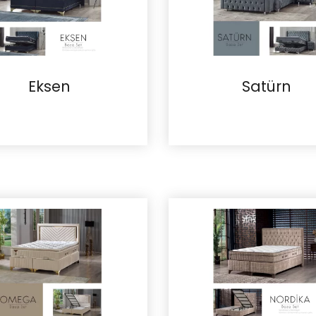
Eksen
Satürn
İncele
İncele