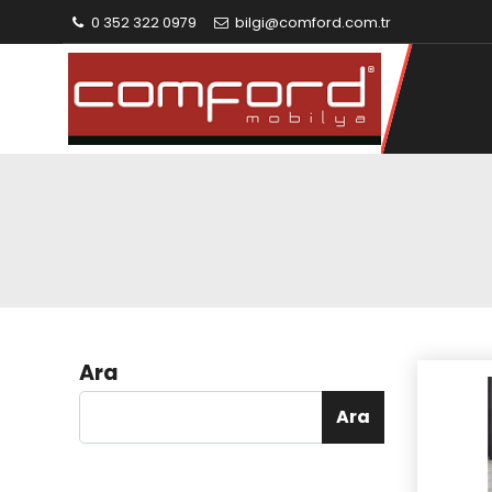
0 352 322 0979
bilgi@comford.com.tr
Ara
Ara