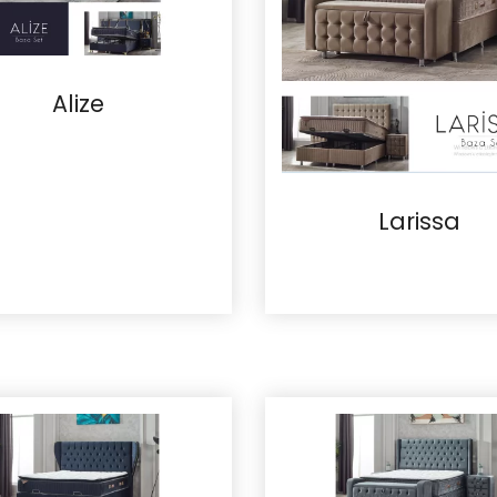
Alize
Larissa
İncele
İncele