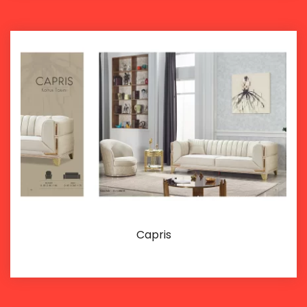
Capris
İncele