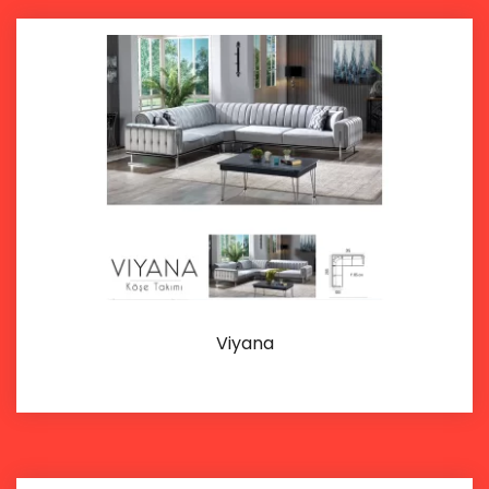
Viyana
İncele