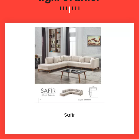
Safir
İncele